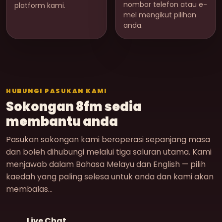
nombor telefon atau e-
platform kami.
mel mengikut pilihan
anda.
HUBUNGI PASUKAN KAMI
Sokongan 8fm sedia
membantu anda
Pasukan sokongan kami beroperasi sepanjang masa
dan boleh dihubungi melalui tiga saluran utama. Kami
menjawab dalam Bahasa Melayu dan English — pilih
kaedah yang paling selesa untuk anda dan kami akan
membalas…
Live Chat