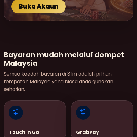
Buka Akaun
Bayaran mudah melalui dompet
Malaysia
Semua kaedah bayaran di 8fm adalah pilihan
tempatan Malaysia yang biasa anda gunakan
seharian.
Touch 'n Go
GrabPay