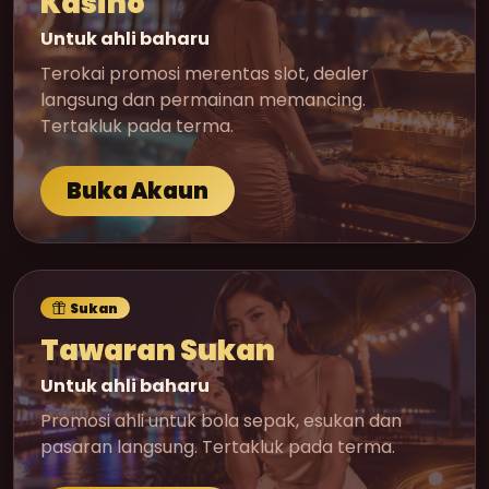
Kasino
Untuk ahli baharu
Terokai promosi merentas slot, dealer
langsung dan permainan memancing.
Tertakluk pada terma.
Buka Akaun
Sukan
Tawaran Sukan
Untuk ahli baharu
Promosi ahli untuk bola sepak, esukan dan
pasaran langsung. Tertakluk pada terma.