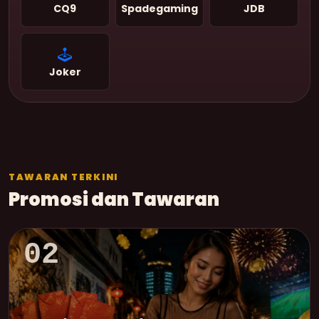
CQ9
Spadegaming
JDB
Joker
TAWARAN TERKINI
Promosi dan Tawaran
02