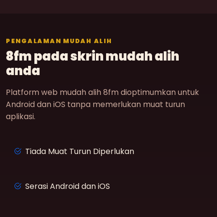
PENGALAMAN MUDAH ALIH
8fm pada skrin mudah alih
anda
Platform web mudah alih 8fm dioptimumkan untuk
Android dan iOS tanpa memerlukan muat turun
aplikasi.
Tiada Muat Turun Diperlukan
Serasi Android dan iOS