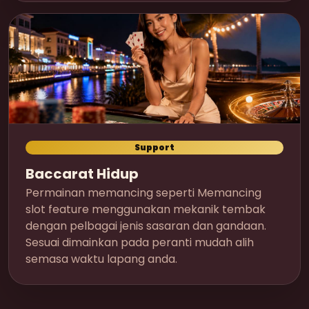
Support
Baccarat Hidup
Permainan memancing seperti Memancing
slot feature menggunakan mekanik tembak
dengan pelbagai jenis sasaran dan gandaan.
Sesuai dimainkan pada peranti mudah alih
semasa waktu lapang anda.