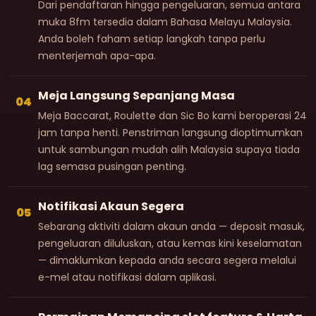
Dari pendaftaran hingga pengeluaran, semua antara
muka 8fm tersedia dalam Bahasa Melayu Malaysia.
Anda boleh faham setiap langkah tanpa perlu
menterjemah apa-apa.
Meja Langsung Sepanjang Masa
04
Meja Baccarat, Roulette dan Sic Bo kami beroperasi 24
jam tanpa henti. Penstriman langsung dioptimumkan
untuk sambungan mudah alih Malaysia supaya tiada
lag semasa pusingan penting.
Notifikasi Akaun Segera
05
Sebarang aktiviti dalam akaun anda — deposit masuk,
pengeluaran diluluskan, atau kemas kini keselamatan
— dimaklumkan kepada anda secara segera melalui
e-mel atau notifikasi dalam aplikasi.