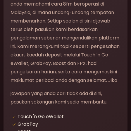
anda memahami cara 8fm beroperasi di
Malaysia, di mana undang-undang tempatan
membenarkan. Setiap soalan di sini dijawab
terus oleh pasukan kami berdasarkan
pengalaman sebenar mengendalikan platform
ini. Kami merangkumi topik seperti pengesahan
akaun, kaedah deposit melalui Touch 'n Go
eWallet, GrabPay, Boost dan FPX, had
pengeluaran harian, serta cara mengemaskini
maklumat peribadi anda dengan selamat. Jika
jawapan yang anda cari tidak ada di sini,
pasukan sokongan kami sedia membantu.
Touch 'n Go eWallet
GrabPay