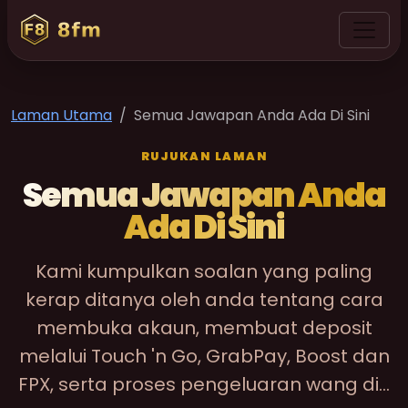
8fm
Laman Utama
Semua Jawapan Anda Ada Di Sini
RUJUKAN LAMAN
Semua Jawapan Anda
Ada Di Sini
Kami kumpulkan soalan yang paling
kerap ditanya oleh anda tentang cara
membuka akaun, membuat deposit
melalui Touch 'n Go, GrabPay, Boost dan
FPX, serta proses pengeluaran wang di…