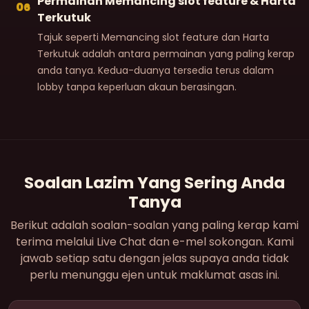
Permainan Memancing slot feature & Harta
06
Terkutuk
Tajuk seperti Memancing slot feature dan Harta
Terkutuk adalah antara permainan yang paling kerap
anda tanya. Kedua-duanya tersedia terus dalam
lobby tanpa keperluan akaun berasingan.
Soalan Lazim Yang Sering Anda
Tanya
Berikut adalah soalan-soalan yang paling kerap kami
terima melalui Live Chat dan e-mel sokongan. Kami
jawab setiap satu dengan jelas supaya anda tidak
perlu menunggu ejen untuk maklumat asas ini.