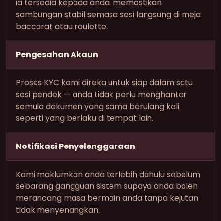
ia tersedia kepada anda, memastikan
sambungan stabil semasa sesi langsung di meja
baccarat atau roulette.
Pengesahan Akaun
Proses KYC kami direka untuk siap dalam satu
sesi pendek — anda tidak perlu menghantar
semula dokumen yang sama berulang kali
seperti yang berlaku di tempat lain.
Notifikasi Penyelenggaraan
Kami maklumkan anda terlebih dahulu sebelum
sebarang gangguan sistem supaya anda boleh
merancang masa bermain anda tanpa kejutan
tidak menyenangkan.