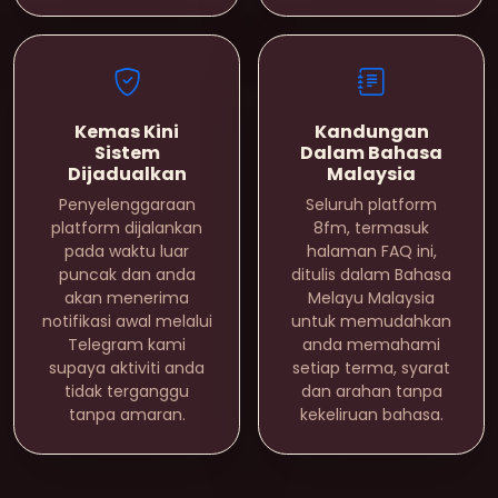
Kemas Kini
Kandungan
Sistem
Dalam Bahasa
Dijadualkan
Malaysia
Penyelenggaraan
Seluruh platform
platform dijalankan
8fm, termasuk
pada waktu luar
halaman FAQ ini,
puncak dan anda
ditulis dalam Bahasa
akan menerima
Melayu Malaysia
notifikasi awal melalui
untuk memudahkan
Telegram kami
anda memahami
supaya aktiviti anda
setiap terma, syarat
tidak terganggu
dan arahan tanpa
tanpa amaran.
kekeliruan bahasa.