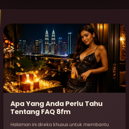
Apa Yang Anda Perlu Tahu
Tentang FAQ 8fm
Halaman ini direka khusus untuk membantu